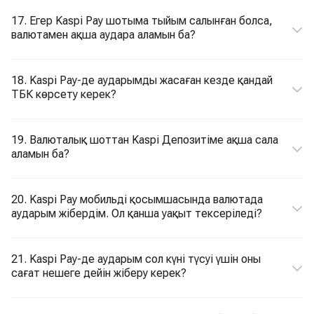
17. Егер Kaspi Pay шотыма тыйым салынған болса,
валютамен ақша аудара аламын ба?
18. Kaspi Pay-де аударымды жасаған кезде қандай
ТБК көрсету керек?
19. Валюталық шоттан Kaspi Депозитіме ақша сала
аламын ба?
20. Kaspi Pay мобильді қосымшасында валютада
аударым жібердім. Ол қанша уақыт тексеріледі?
21. Kaspi Pay-де аударым сол күні түсуі үшін оны
сағат нешеге дейін жіберу керек?