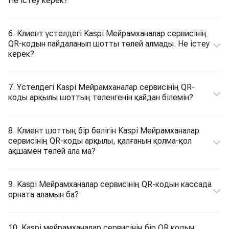
Не істеу керек?
6. Клиент үстелдегі Kaspi Мейрамханалар сервисінің
QR-кодын пайдаланып шотты төлей алмады. Не істеу
керек?
7. Үстелдегі Kaspi Мейрамханалар сервисінің QR-
коды арқылы шоттың төленгенін қайдан білемін?
8. Клиент шоттың бір бөлігін Kaspi Мейрамханалар
сервисінің QR-коды арқылы, қалғанын қолма-қол
ақшамен төлей ала ма?
9. Kaspi Мейрамханалар сервисінің QR-кодын кассада
орната аламын ба?
10. Kaspi мейрамханалар сервисінің бір QR кодын