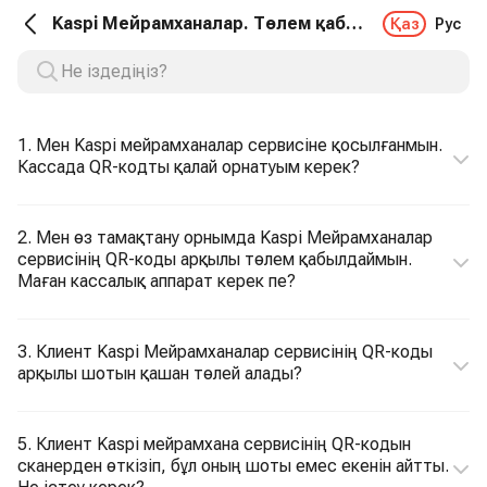
Kaspi Мейрамханалар. Төлем қабылдау
Қаз
Рус
1. Мен Kaspi мейрамханалар сервисіне қосылғанмын.
Кассада QR-кодты қалай орнатуым керек?
2. Мен өз тамақтану орнымда Kaspi Мейрамханалар
сервисінің QR-коды арқылы төлем қабылдаймын.
Маған кассалық аппарат керек пе?
3. Клиент Kaspi Мейрамханалар сервисінің QR-коды
арқылы шотын қашан төлей алады?
5. Клиент Kaspi мейрамхана сервисінің QR-кодын
сканерден өткізіп, бұл оның шоты емес екенін айтты.