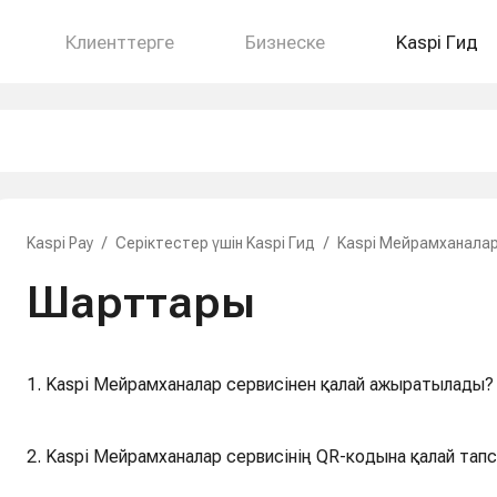
Клиенттерге
Бизнеске
Kaspi Гид
Kaspi Pay
/
Серіктестер үшін Kaspi Гид
/
Kaspi Мейрамханала
Шарттары
1. Kaspi Мейрамханалар сервисінен қалай ажыратылады?
2. Kaspi Мейрамханалар сервисінің QR-кодына қалай тап