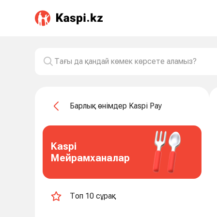
Барлық өнімдер Kaspi Pay
Kaspi
Мейрамханалар
Топ 10 сұрақ