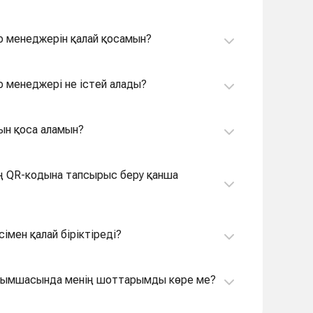
р менеджерін қалай қосамын?
р менеджері не істей алады?
ын қоса аламын?
ің QR-кодына тапсырыс беру қанша
імен қалай біріктіреді?
қосымшасында менің шоттарымды көре ме?