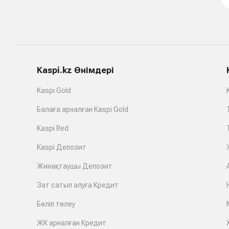
Kaspi.kz Өнімдері
Kaspi Gold
Балаға арналған Kaspi Gold
Kaspi Red
Kaspi Депозит
Жинақтаушы Депозит
Зат сатып алуға Кредит
Бөліп төлеу
ЖК арналған Кредит