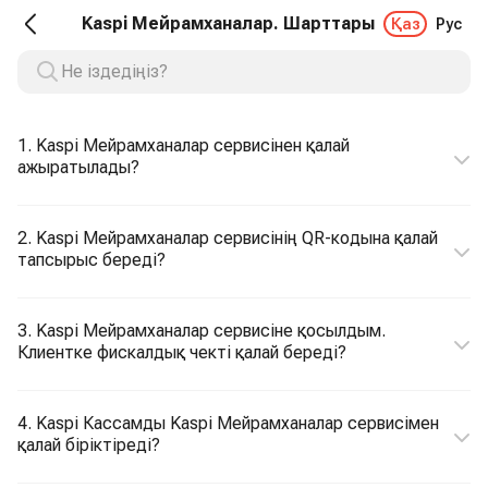
Kaspi Мейрамханалар. Шарттары
Қаз
Рус
1. Kaspi Мейрамханалар сервисінен қалай
ажыратылады?
2. Kaspi Мейрамханалар сервисінің QR-кодына қалай
тапсырыс береді?
3. Kaspi Мейрамханалар сервисіне қосылдым.
Клиентке фискалдық чекті қалай береді?
4. Kaspi Кассамды Kaspi Мейрамханалар сервисімен
қалай біріктіреді?