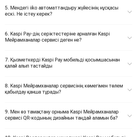
5. Мендегі iiko автоматтандыру жүйесінің нұсқасы
ескі. Не істеу керек?
6. Kaspi Pay-дің серіктестеріне арналған Kaspi
Мейрамханалар сервисі деген не?
7. Қызметкерді Kaspi Pay мобильді қосымшасынан
қалай алып тастайды
8. Kaspi Мейрамханалар сервисінің көмегімен төлем
қабылдау қанша тұрады?
9. Мен өз тамақтану орныма Kaspi Мейрамханалар
сервисі QR-кодының дизайнын таңдай аламын ба?