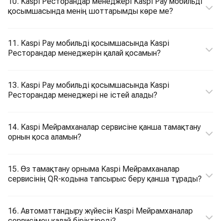
10. Kaspi Ресторандар менеджері Kaspi Pay мобильді
қосымшасында менің шоттарымды көре ме?
11. Kaspi Pay мобильді қосымшасында Kaspi
Ресторандар менеджерін қалай қосамын?
13. Kaspi Pay мобильді қосымшасында Kaspi
Ресторандар менеджері не істей алады?
14. Kaspi Мейрамханалар сервисіне қанша тамақтану
орнын қоса аламын?
15. Өз тамақтану орныма Kaspi Мейрамханалар
сервисінің QR-кодына тапсырыс беру қанша тұрады?
16. Автоматтандыру жүйесін Kaspi Мейрамханалар
сервисімен қалай біріктіреді?