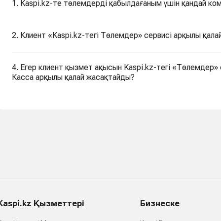
1. Kaspi.kz-те төлемдерді қабылдағаным үшін қандай ко
2. Клиент «Kaspi.kz-тегі Төлемдер» сервисі арқылы қала
4. Егер клиент қызмет ақысын Kaspi.kz-тегі «Төлемдер» 
Касса арқылы қалай жасақтайды?
Kaspi.kz Қызметтері
Бизнеске