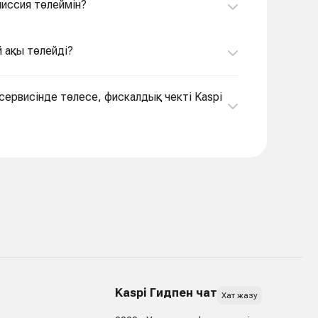
миссия төлеймін?
й ақы төлейді?
сервисінде төлесе, фискалдық чекті Kaspi
Kaspi Гидпен чат
Хат жазу