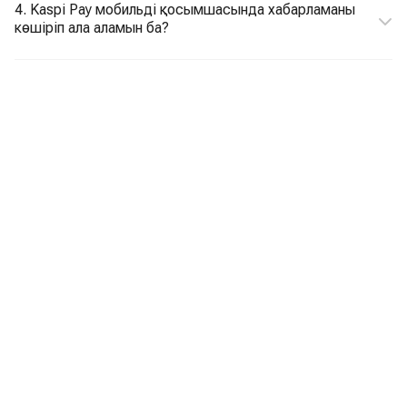
4. Kaspi Pay мобильді қосымшасында хабарламаны
көшіріп ала аламын ба?