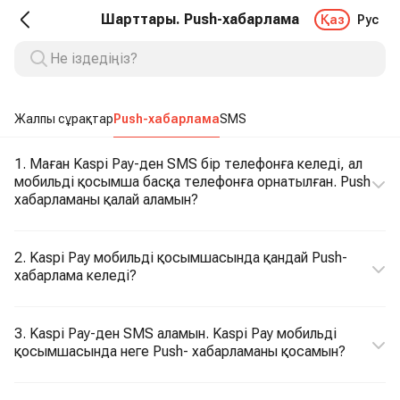
Шарттары. Push-хабарлама
Қаз
Рус
Жалпы сұрақтар
Push-хабарлама
SMS
1. Маған Kaspi Pay-ден SMS бір телефонға келеді, ал
мобильді қосымша басқа телефонға орнатылған. Push
хабарламаны қалай аламын?
2. Kaspi Pay мобильді қосымшасында қандай Push-
хабарлама келеді?
3. Kaspi Pay-ден SMS аламын. Kaspi Pay мобильді
қосымшасында неге Push- хабарламаны қосамын?