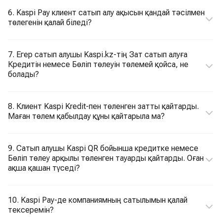
6. Kaspi Pay клиент сатып алу ақысын қандай тәсілмен
төлегенін қалай біледі?
7. Егер сатып алушы Kaspi.kz-тің Зат сатып алуға
Кредитін немесе Бөліп төлеуін төлемей қойса, не
болады?
8. Клиент Kaspi Kredit-пен төленген затты қайтарды.
Маған төлем қабылдау құны қайтарыла ма?
9. Сатып алушы Kaspi QR бойынша кредитке немесе
Бөліп төлеу арқылы төленген тауарды қайтарды. Оған
ақша қашан түседі?
10. Kaspi Pay-де компаниямның сатылымын қалай
тексеремін?