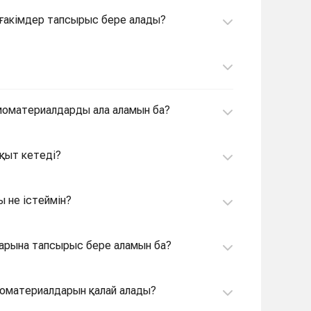
ғакімдер тапсырыс бере алады?
ромоматериалдарды ала аламын ба?
ақыт кетеді?
 не істеймін?
дарына тапсырыс бере аламын ба?
омоматериалдарын қалай алады?