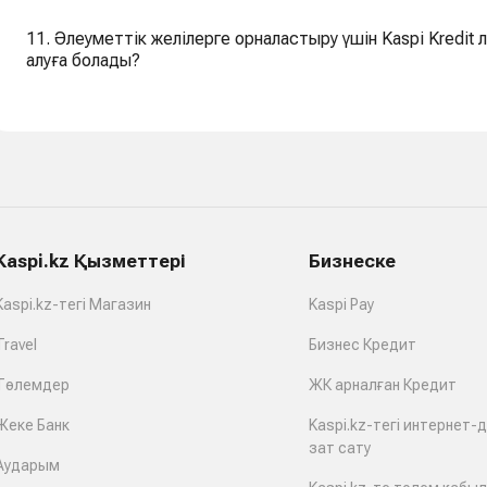
11. Әлеуметтік желілерге орналастыру үшін Kaspi Kredit
алуға болады?
Kaspi.kz Қызметтері
Бизнеске
Kaspi.kz-тегі Магазин
Kaspi Pay
Travel
Бизнес Кредит
Төлемдер
ЖК арналған Кредит
Жеке Банк
Kaspi.kz-тегі интернет-
зат сату
Аударым