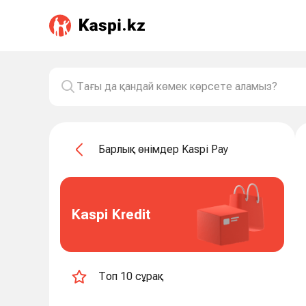
Барлық өнімдер Kaspi Pay
Kaspi Kredit
Топ 10 сұрақ