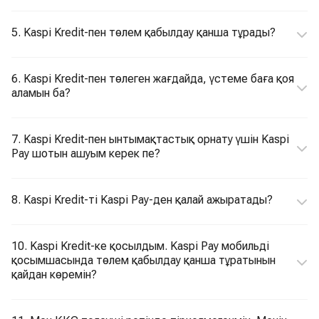
5. Kaspi Kredit-пен төлем қабылдау қанша тұрады?
6. Kaspi Kredit-пен төлеген жағдайда, үстеме баға қоя
аламын ба?
7. Kaspi Kredit-пен ынтымақтастық орнату үшін Kaspi
Pay шотын ашуым керек пе?
8. Kaspi Kredit-ті Kaspi Pay-ден қалай ажыратады?
10. Kaspi Kredit-ке қосылдым. Kaspi Pay мобильді
қосымшасында төлем қабылдау қанша тұратынын
қайдан көремін?