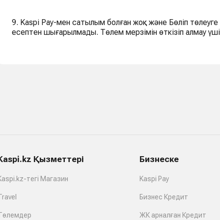
9. Kaspi Pay-мен сатылым болған жоқ және Бөліп төлеуг
есептен шығарылмады. Төлем мерзімін өткізіп алмау үш
Kaspi.kz Қызметтері
Бизнеске
Kaspi.kz-тегі Магазин
Kaspi Pay
Travel
Бизнес Кредит
Төлемдер
ЖК арналған Кредит