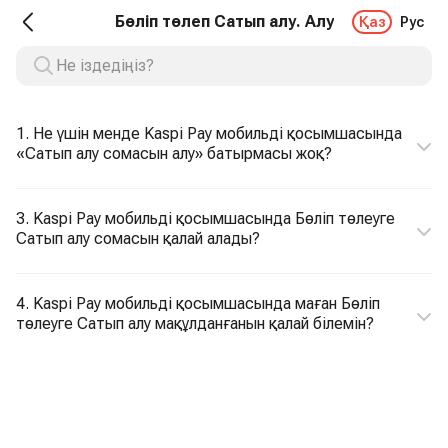
Бөліп төлеп Сатып алу. Алу
Қаз
Рус
1. Не үшін менде Kaspi Pay мобильді қосымшасында
«Сатып алу сомасын алу» батырмасы жоқ?
3. Kaspi Pay мобильді қосымшасында Бөліп төлеуге
Сатып алу сомасын қалай алады?
4. Kaspi Pay мобильді қосымшасында маған Бөліп
төлеуге Сатып алу мақұлданғанын қалай білемін?