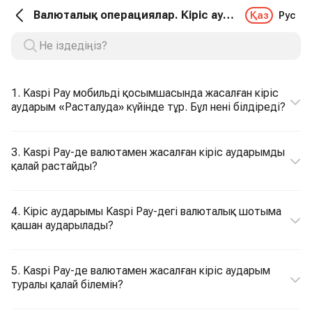
Валюталық операциялар. Кіріс аударым
Қаз
Рус
1. Kaspi Pay мобильді қосымшасында жасалған кіріс
аударым «Расталуда» күйінде тұр. Бұл нені білдіреді?
3. Kaspi Pay-де валютамен жасалған кіріс аударымды
қалай растайды?
4. Кіріс аударымы Kaspi Pay-дегі валюталық шотыма
қашан аударылады?
5. Kaspi Pay-де валютамен жасалған кіріс аударым
туралы қалай білемін?