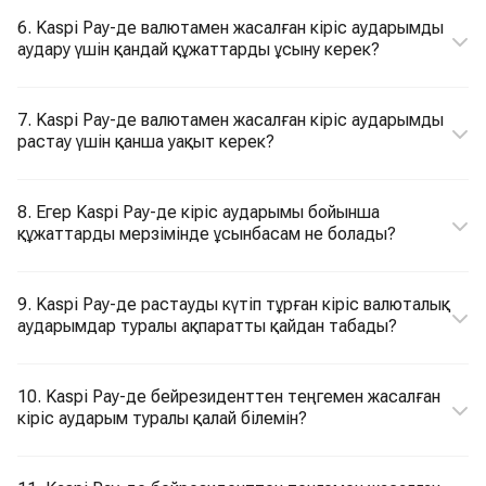
6. Kaspi Pay-де валютамен жасалған кіріс аударымды
аудару үшін қандай құжаттарды ұсыну керек?
7. Kaspi Pay-де валютамен жасалған кіріс аударымды
растау үшін қанша уақыт керек?
8. Егер Kaspi Pay-де кіріс аударымы бойынша
құжаттарды мерзімінде ұсынбасам не болады?
9. Kaspi Pay-де растауды күтіп тұрған кіріс валюталық
аударымдар туралы ақпаратты қайдан табады?
10. Kaspi Pay-де бейрезиденттен теңгемен жасалған
кіріс аударым туралы қалай білемін?