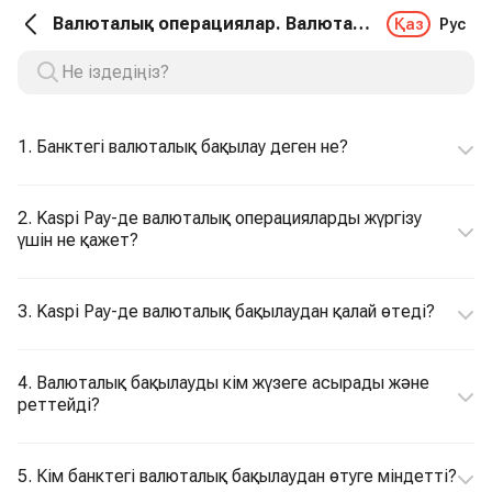
Валюталық операциялар. Валюталық бақылау
Қаз
Рус
1. Банктегі валюталық бақылау деген не?
2. Kaspi Pay-де валюталық операцияларды жүргізу
үшін не қажет?
3. Kaspi Pay-де валюталық бақылаудан қалай өтеді?
4. Валюталық бақылауды кім жүзеге асырады және
реттейді?
5. Кім банктегі валюталық бақылаудан өтуге міндетті?