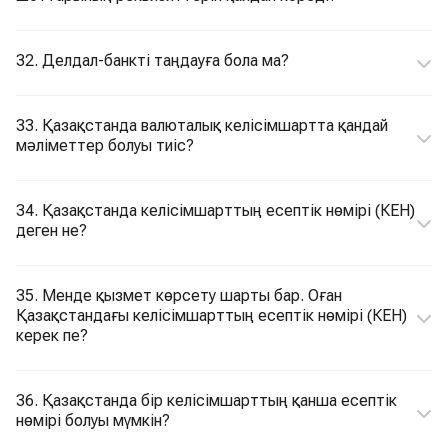
32. Делдал-банкті таңдауға бола ма?
33. Қазақстанда валюталық келісімшартта қандай
мәліметтер болуы тиіс?
34. Қазақстанда келісімшарттың есептік нөмірі (КЕН)
деген не?
35. Менде қызмет көрсету шарты бар. Оған
Қазақстандағы келісімшарттың есептік нөмірі (КЕН)
керек пе?
36. Қазақстанда бір келісімшарттың қанша есептік
нөмірі болуы мүмкін?