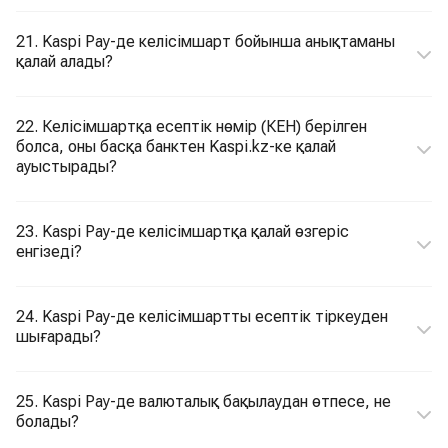
21. Kaspi Pay-де келісімшарт бойынша анықтаманы
қалай алады?
22. Келісімшартқа есептік нөмір (КЕН) берілген
болса, оны басқа банктен Kaspi.kz-ке қалай
ауыстырады?
23. Kaspi Pay-де келісімшартқа қалай өзгеріс
енгізеді?
24. Kaspi Pay-де келісімшартты есептік тіркеуден
шығарады?
25. Kaspi Pay-де валюталық бақылаудан өтпесе, не
болады?