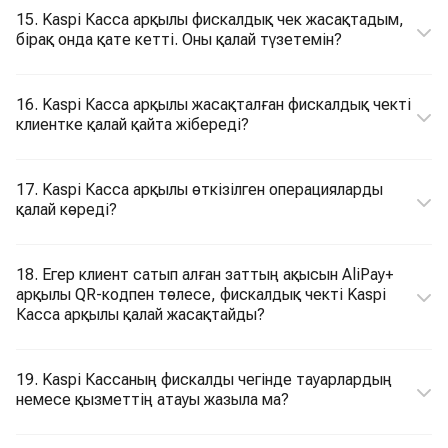
15. Kaspi Касса арқылы фискалдық чек жасақтадым,
бірақ онда қате кетті. Оны қалай түзетемін?
16. Kaspi Касса арқылы жасақталған фискалдық чекті
клиентке қалай қайта жібереді?
17. Kaspi Касса арқылы өткізілген операцияларды
қалай көреді?
18. Егер клиент сатып алған заттың ақысын AliPay+
арқылы QR-кодпен төлесе, фискалдық чекті Kaspi
Касса арқылы қалай жасақтайды?
19. Kaspi Кассаның фискалды чегінде тауарлардың
немесе қызметтің атауы жазыла ма?