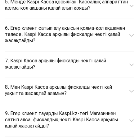
5. Менде Kaspi Касса қосылған. Кассалық аппараттан
қолма-қол ақшаны қалай алып қояды?
6. Егер клиент сатып алу ақысын қолма-қол ақшамен
төлесе, Kaspi Касса арқылы фискалды чекті қалай
жасақтайды?
7. Kaspi Касса арқылы фискалды чекті қалай
жасақтайды?
8. Мен Kaspi Касса арқылы фискалды чекті қай
уақытта жасақтай аламын?
9. Егер клиент тауарды Kaspi.kz-тегі Магазиннен
сатып алса, фискалдық чекті Kaspi Касса арқылы
қалай жасақтайды?