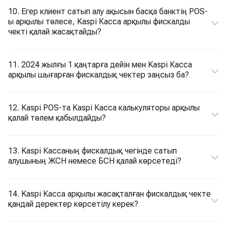
10. Егер клиент сатып алу ақысын басқа банктің POS-
ы арқылы төлесе, Kaspi Касса арқылы фискалды
чекті қалай жасақтайды?
11. 2024 жылғы 1 қаңтарға дейін мен Kaspi Касса
арқылы шығарған фискалдық чектер заңсыз ба?
12. Kaspi POS-та Kaspi Касса калькуляторы арқылы
қалай төлем қабылдайды?
13. Kaspi Кассаның фискалдық чегінде сатып
алушының ЖСН немесе БСН қалай көрсетеді?
14. Kaspi Касса арқылы жасақталған фискалдық чекте
қандай деректер көрсетілу керек?