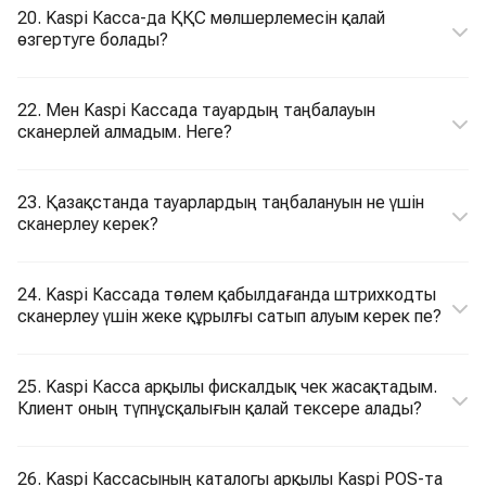
20. Kaspi Касса-да ҚҚС мөлшерлемесін қалай
өзгертуге болады?
22. Мен Kaspi Кассада тауардың таңбалауын
сканерлей алмадым. Неге?
23. Қазақстанда тауарлардың таңбалануын не үшін
сканерлеу керек?
24. Kaspi Кассада төлем қабылдағанда штрихкодты
сканерлеу үшін жеке құрылғы сатып алуым керек пе?
25. Kaspi Касса арқылы фискалдық чек жасақтадым.
Клиент оның түпнұсқалығын қалай тексере алады?
26. Kaspi Кассасының каталогы арқылы Kaspi POS-та