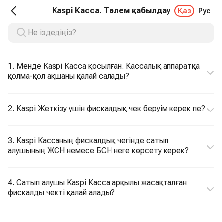
Kaspi Касса. Төлем қабылдау
Қаз
Рус
1. Менде Kaspi Касса қосылған. Кассалық аппаратқа
қолма-қол ақшаны қалай салады?
2. Kaspi Жеткізу үшін фискалдық чек беруім керек пе?
3. Kaspi Кассаның фискалдық чегінде сатып
алушының ЖСН немесе БСН неге көрсету керек?
4. Сатып алушы Kaspi Касса арқылы жасақталған
фискалды чекті қалай алады?