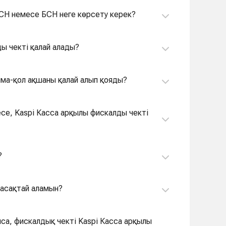
СН немесе БСН неге көрсету керек?
ы чекті қалай алады?
лма-қол ақшаны қалай алып қояды?
есе, Kaspi Касса арқылы фискалды чекті
?
жасақтай аламын?
алса, фискалдық чекті Kaspi Касса арқылы