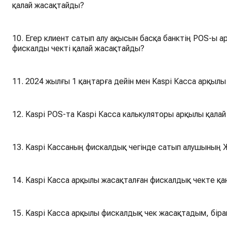
қалай жасақтайды?
10. Егер клиент сатып алу ақысын басқа банктің POS-ы 
фискалды чекті қалай жасақтайды?
11. 2024 жылғы 1 қаңтарға дейін мен Kaspi Касса арқыл
12. Kaspi POS-та Kaspi Касса калькуляторы арқылы қала
13. Kaspi Кассаның фискалдық чегінде сатып алушының
14. Kaspi Касса арқылы жасақталған фискалдық чекте қа
15. Kaspi Касса арқылы фискалдық чек жасақтадым, бірақ