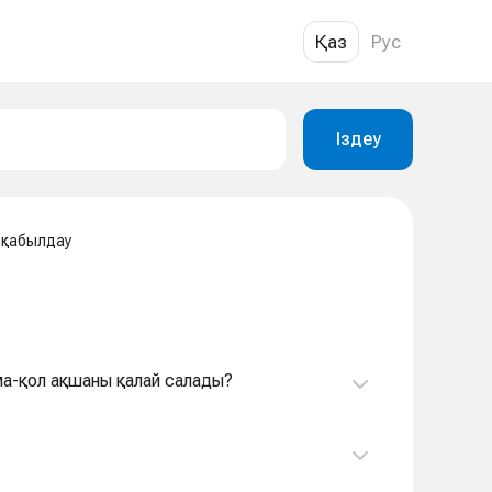
Қаз
Рус
Іздеу
 қабылдау
ма-қол ақшаны қалай салады?