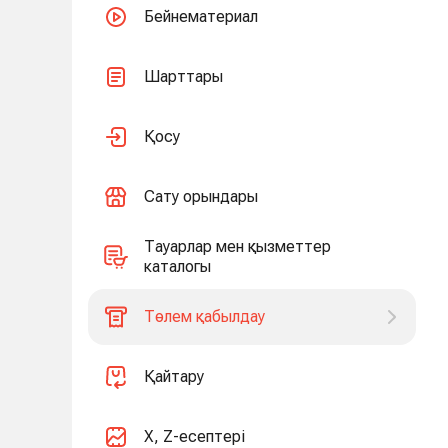
Бейнематериал
Шарттары
Қосу
Сату орындары
Тауарлар мен қызметтер
каталогы
Төлем қабылдау
Қайтару
X, Z-есептері