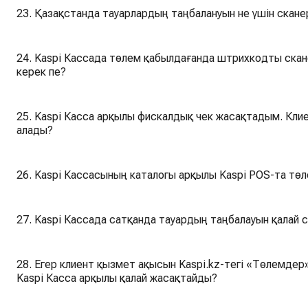
23. Қазақстанда тауарлардың таңбалануын не үшін скане
24. Kaspi Кассада төлем қабылдағанда штрихкодты скан
керек пе?
25. Kaspi Касса арқылы фискалдық чек жасақтадым. Кли
алады?
26. Kaspi Кассасының каталогы арқылы Kaspi POS-та тө
27. Kaspi Кассада сатқанда тауардың таңбалауын қалай 
28. Егер клиент қызмет ақысын Kaspi.kz-тегі «Төлемдер
Kaspi Касса арқылы қалай жасақтайды?