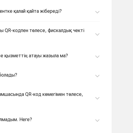
ентке қалай қайта жібереді?
ылы QR-кодпен төлесе, фискалдық чекті
се қызметтің атауы жазыла ма?
 болады?
сымшасында QR-код көмегімен төлесе,
алмадым. Неге?