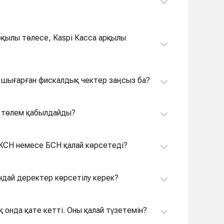
арқылы төлесе, Kaspi Касса арқылы
ы шығарған фискалдық чектер заңсыз ба?
й төлем қабылдайды?
 ЖСН немесе БСН қалай көрсетеді?
ндай деректер көрсетілу керек?
 онда қате кетті. Оны қалай түзетемін?