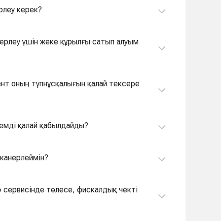
рлеу керек?
ерлеу үшін жеке құрылғы сатып алуым
ент оның түпнұсқалығын қалай тексере
лемді қалай қабылдайды?
сканерлеймін?
» сервисінде төлесе, фискалдық чекті