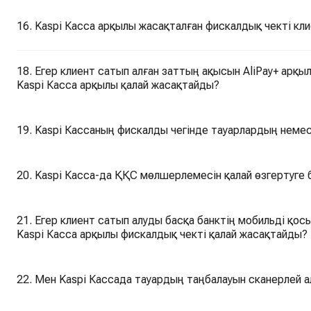
16. Kaspi Касса арқылы жасақталған фискалдық чекті кли
18. Егер клиент сатып алған заттың ақысын AliPay+ арқ
Kaspi Касса арқылы қалай жасақтайды?
19. Kaspi Кассаның фискалды чегінде тауарлардың неме
20. Kaspi Касса-да ҚҚС мөлшерлемесін қалай өзгертуге
21. Егер клиент сатып алуды басқа банктің мобильді қо
Kaspi Касса арқылы фискалдық чекті қалай жасақтайды?
22. Мен Kaspi Кассада тауардың таңбалауын сканерлей 