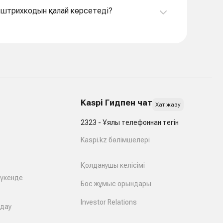
 штрихкодын қалай көрсетеді?
Kaspi Гидпен чат
Хат жазу
2323 - Ұялы телефоннан тегін
Kaspi.kz бөлімшелері
Қолданушы келісімі
дүкенде
Бос жұмыс орындары
Investor Relations
лдау