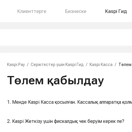
Клиенттерге
Бизнеске
Kaspi Гид
Kaspi Pay
/
Серіктестер үшін Kaspi Гид
/
Kaspi Касса
/
Төлем
Төлем қабылдау
1. Менде Kaspi Касса қосылған. Кассалық аппаратқа қол
2. Kaspi Жеткізу үшін фискалдық чек беруім керек пе?