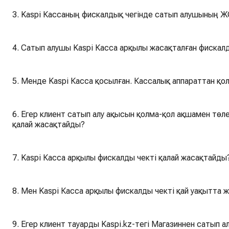
3. Kaspi Кассаның фискалдық чегінде сатып алушының Ж
4. Сатып алушы Kaspi Касса арқылы жасақталған фискалд
5. Менде Kaspi Касса қосылған. Кассалық аппараттан қо
6. Егер клиент сатып алу ақысын қолма-қол ақшамен төл
қалай жасақтайды?
7. Kaspi Касса арқылы фискалды чекті қалай жасақтайды
8. Мен Kaspi Касса арқылы фискалды чекті қай уақытта 
9. Егер клиент тауарды Kaspi.kz-тегі Магазиннен сатып 