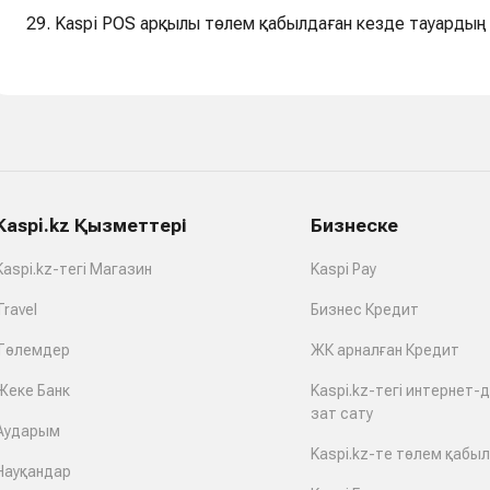
29. Kaspi POS арқылы төлем қабылдаған кезде тауардың
Kaspi.kz Қызметтері
Бизнеске
Kaspi.kz-тегі Магазин
Kaspi Pay
Travel
Бизнес Кредит
Төлемдер
ЖК арналған Кредит
Жеке Банк
Kaspi.kz-тегі интернет-
зат сату
Аударым
Kaspi.kz-те төлем қабы
Науқандар