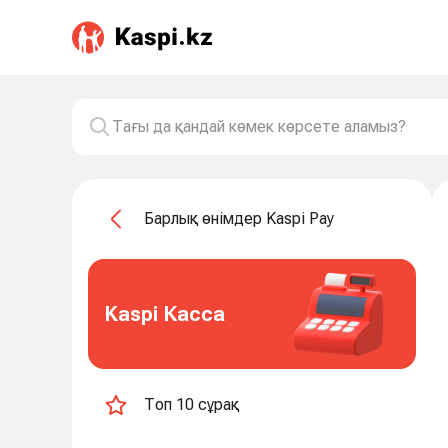
Барлық өнімдер Kaspi Pay
Kaspi Касса
Топ 10 сұрақ