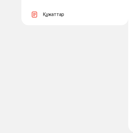
Құжаттар