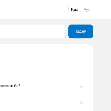
Қаз
Рус
Іздеу
 аламын ба?