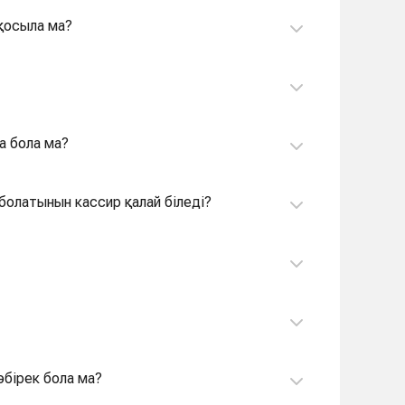
 қосыла ма?
а бола ма?
6. Енді Kaspi Касса арқылы фискалды чектер жасақтауға болатынын кассир қалай біледі?
өбірек бола ма?