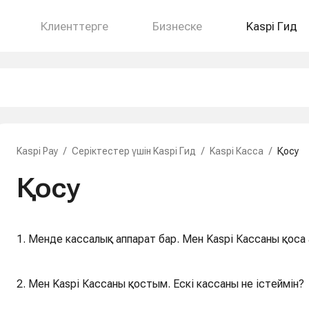
Клиенттерге
Бизнеске
Kaspi Гид
Kaspi Pay
/
Серіктестер үшін Kaspi Гид
/
Kaspi Касса
/
Қосу
Қосу
1. Менде кассалық аппарат бар. Мен Kaspi Кассаны қоса
2. Мен Kaspi Кассаны қостым. Ескі кассаны не істеймін?