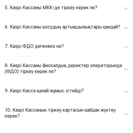
5. Kaspi Кассаны МКК-де тіркеу керек пе?
6. Kaspi Кассаны қосудың артықшылықтары қандай?
7. Kaspi ФДО дегеніміз не?
8. Kaspi Кассаны фискалдық деректер операторында
(ФДО) тіркеу керек пе?
9. Kaspi Касса қалай жұмыс істейді?
10. Kaspi Кассаның тіркеу картасын қайдан жүктеу
керек?