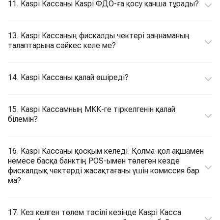
11. Kaspi Кассаны Kaspi ФДО-ға қосу қанша тұрады?
13. Kaspi Кассаның фискалды чектері заңнаманың
талаптарына сәйкес келе ме?
14. Kaspi Кассаны қалай өшіреді?
15. Kaspi Кассамның МКК-ге тіркелгенін қалай
білемін?
16. Kaspi Кассаны қосқым келеді. Қолма-қол ақшамен
немесе басқа банктің POS-ымен төлеген кезде
фискалдық чектерді жасақтағаны үшін комиссия бар
ма?
17. Кез келген төлем тәсілі кезінде Kaspi Касса