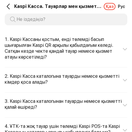
Kaspi Касса. Тауарлар мен қызметтер каталогы
Қаз
Рус
1. Kaspi Кассаны қостым, енді төлемді басып
шығарылған Kaspi QR арқылы қабылдағым келеді.
Сатқан кезде чекте қандай тауар немесе қызмет
атауы көрсетіледі?
2. Kaspi Касса каталогына тауарды немесе қызметті
кімдер қоса алады?
3. Kaspi Касса каталогынан тауарды немесе қызметті
қалай өшіреді?
4. ҰТК-та жоқ тауар үшін төлемді Kaspi POS-та Kaspi