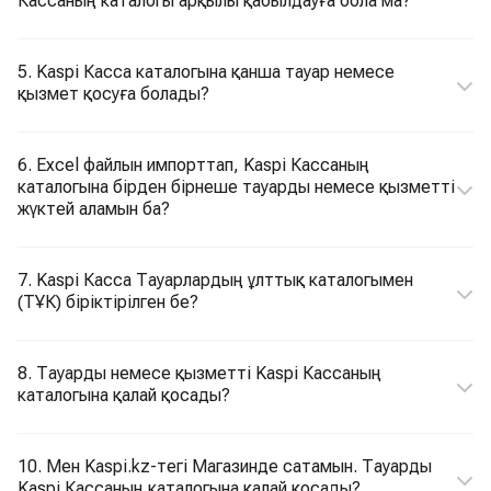
Кассаның каталогы арқылы қабылдауға бола ма?
5. Kaspi Касса каталогына қанша тауар немесе
қызмет қосуға болады?
6. Еxcel файлын импорттап, Kaspi Кассаның
каталогына бірден бірнеше тауарды немесе қызметті
жүктей аламын ба?
7. Kaspi Касса Тауарлардың ұлттық каталогымен
(ТҰК) біріктірілген бе?
8. Тауарды немесе қызметті Kaspi Кассаның
каталогына қалай қосады?
10. Мен Kaspi.kz-тегі Магазинде сатамын. Тауарды
Kaspi Кассаның каталогына қалай қосады?