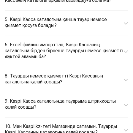
Кассаның каталогы арқылы қабылдауға бола ма?
5. Kaspi Касса каталогына қанша тауар немесе
қызмет қосуға болады?
6. Еxcel файлын импорттап, Kaspi Кассаның
каталогына бірден бірнеше тауарды немесе қызметті
жүктей аламын ба?
8. Тауарды немесе қызметті Kaspi Кассаның
каталогына қалай қосады?
9. Kaspi Касса каталогында тауарыма штрихкодты
қалай қосады?
10. Мен Kaspi.kz-тегі Магазинде сатамын. Тауарды
Kaspi Кассаның каталогына қалай қосады?