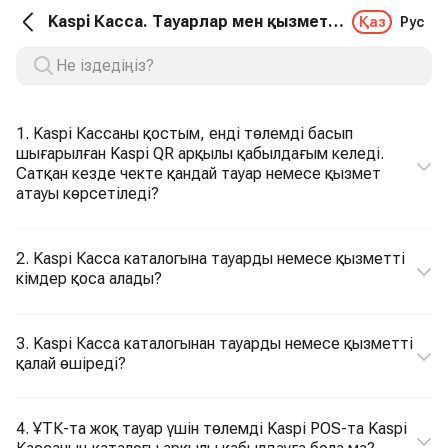
Kaspi Касса. Тауарлар мен қызметтер каталогы
Қаз
Рус
1. Kaspi Кассаны қостым, енді төлемді басып
шығарылған Kaspi QR арқылы қабылдағым келеді.
Сатқан кезде чекте қандай тауар немесе қызмет
атауы көрсетіледі?
2. Kaspi Касса каталогына тауарды немесе қызметті
кімдер қоса алады?
3. Kaspi Касса каталогынан тауарды немесе қызметті
қалай өшіреді?
4. ҰТК-та жоқ тауар үшін төлемді Kaspi POS-та Kaspi