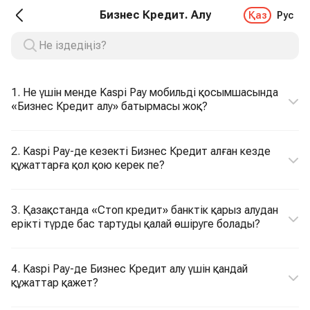
Бизнес Кредит. Алу
Қаз
Рус
1. Не үшін менде Kaspi Pay мобильді қосымшасында
«Бизнес Кредит алу» батырмасы жоқ?
2. Kaspi Pay-де кезекті Бизнес Кредит алған кезде
құжаттарға қол қою керек пе?
3. Қазақстанда «Стоп кредит» банктік қарыз алудан
ерікті түрде бас тартуды қалай өшіруге болады?
4. Kaspi Pay-де Бизнес Кредит алу үшін қандай
құжаттар қажет?