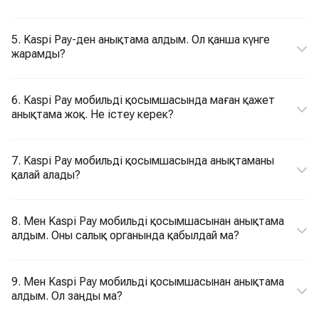
5. Kaspi Pay-ден анықтама алдым. Ол қанша күнге
жарамды?
6. Kaspi Pay мобильді қосымшасында маған қажет
анықтама жоқ. Не істеу керек?
7. Kaspi Pay мобильді қосымшасында анықтаманы
қалай алады?
8. Мен Kaspi Pay мобильді қосымшасынан анықтама
алдым. Оны салық органында қабылдай ма?
9. Мен Kaspi Pay мобильді қосымшасынан анықтама
алдым. Ол заңды ма?