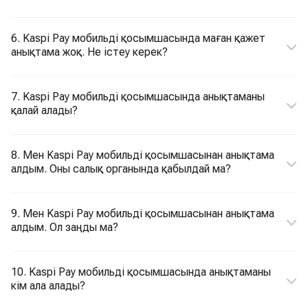
6. Kaspi Pay мобильді қосымшасында маған қажет
анықтама жоқ. Не істеу керек?
7. Kaspi Pay мобильді қосымшасында анықтаманы
қалай алады?
8. Мен Kaspi Pay мобильді қосымшасынан анықтама
алдым. Оны салық органында қабылдай ма?
9. Мен Kaspi Pay мобильді қосымшасынан анықтама
алдым. Ол заңды ма?
10. Kaspi Pay мобильді қосымшасында анықтаманы
кім ала алады?