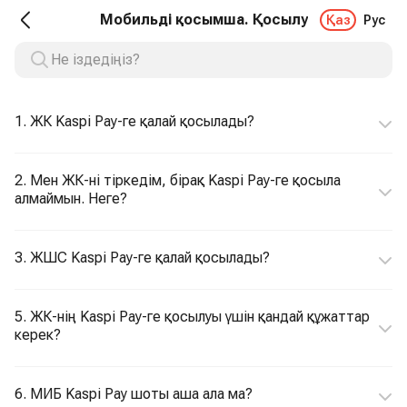
Мобильді қосымша. Қосылу
Қаз
Рус
1. ЖК Kaspi Pay-ге қалай қосылады?
2. Мен ЖК-ні тіркедім, бірақ Kaspi Pay-ге қосыла
алмаймын. Неге?
3. ЖШС Kaspi Pay-ге қалай қосылады?
5. ЖК-нің Kaspi Pay-ге қосылуы үшін қандай құжаттар
керек?
6. МИБ Kaspi Pay шоты аша ала ма?