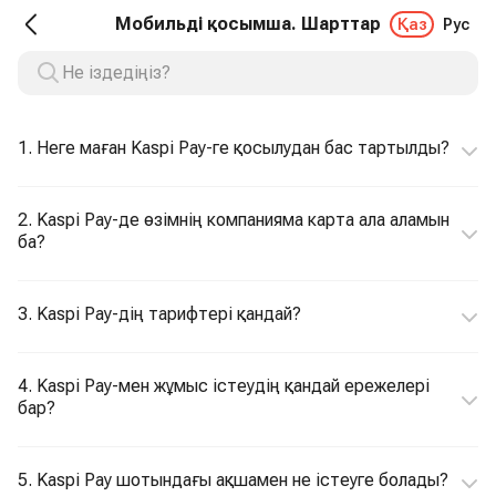
Мобильді қосымша. Шарттар
Қаз
Рус
1. Неге маған Kaspi Pay-ге қосылудан бас тартылды?
2. Kaspi Pay-де өзімнің компанияма карта ала аламын
ба?
3. Kaspi Pay-дің тарифтері қандай?
4. Kaspi Pay-мен жұмыс істеудің қандай ережелері
бар?
5. Kaspi Pay шотындағы ақшамен не істеуге болады?