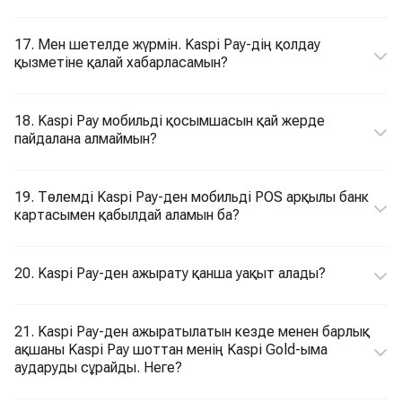
17. Мен шетелде жүрмін. Kaspi Pay-дің қолдау
қызметіне қалай хабарласамын?
18. Kaspi Pay мобильді қосымшасын қай жерде
пайдалана алмаймын?
19. Төлемді Kaspi Pay-ден мобильді POS арқылы банк
картасымен қабылдай аламын ба?
20. Kaspi Pay-ден ажырату қанша уақыт алады?
21. Kaspi Pay-ден ажыратылатын кезде менен барлық
ақшаны Kaspi Pay шоттан менің Kaspi Gold-ыма
аударуды сұрайды. Неге?