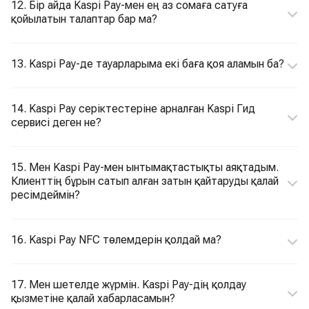
12. Бір айда Kaspi Pay-мен ең аз сомаға сатуға
қойылатын талаптар бар ма?
13. Kaspi Pay-де тауарларыма екі баға қоя аламын ба?
14. Kaspi Pay серіктестеріне арналған Kaspi Гид
сервисі деген не?
15. Мен Kaspi Pay-мен ынтымақтастықты аяқтадым.
Клиенттің бұрын сатып алған затын қайтаруды қалай
ресімдеймін?
16. Kaspi Pay NFC төлемдерін қолдай ма?
17. Мен шетелде жүрмін. Kaspi Pay-дің қолдау
қызметіне қалай хабарласамын?