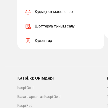
Құқықтық мәселелер
Шоттарға тыйым салу
Құжаттар
Kaspi.kz Өнімдері
Kaspi Gold
Балаға арналған Kaspi Gold
Kaspi Red