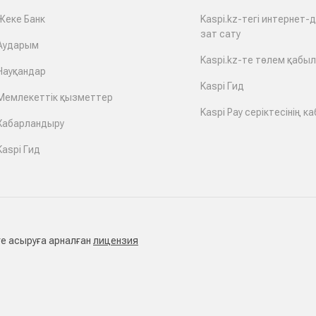
Жеке Банк
Kaspi.kz-тегі интернет-
зат сату
Аударым
Kaspi.kz-те төлем қабы
Науқандар
Kaspi Гид
Мемлекеттік қызметтер
Kaspi Pay серіктесінің ка
Хабарландыру
Kaspi Гид
е асыруға арналған
лицензия