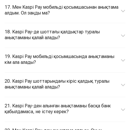
17. Мен Kaspi Pay мобильді қосымшасынан анықтама
алдым. Ол заңды ма?
18. Kaspi Pay-де шоттағы қалдықтар туралы
анықтаманы қалай алады?
19. Kaspi Pay мобильді қосымшасында анықтаманы
кім ала алады?
20. Kaspi Pay шоттарындағы кіріс қалдық туралы
анықтаманы қалай алады?
21. Kaspi Pay-ден алынған анықтаманы басқа банк
қабылдамаса, не істеу керек?