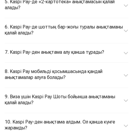
5. Kaspi Pay-де «2-картотека» анықтамасын қалай
алады?
6. Kaspi Pay-де шоттың бар-жоғы туралы анықтаманы
қалай алады?
7. Kaspi Pay-ден анықтама алу қанша тұрады?
8. Kaspi Pay мобильді қосымшасында қандай
анықтамалар алуға болады?
9. Виза үшін Kaspi Pay Шоты бойынша анықтаманы
қалай алады?
10. Kaspi Pay-ден анықтама алдым. Ол қанша күнге
жарамды?