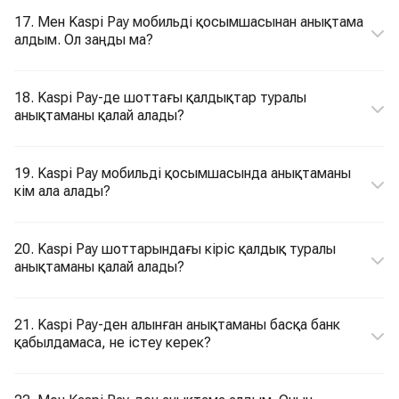
17. Мен Kaspi Pay мобильді қосымшасынан анықтама
алдым. Ол заңды ма?
18. Kaspi Pay-де шоттағы қалдықтар туралы
анықтаманы қалай алады?
19. Kaspi Pay мобильді қосымшасында анықтаманы
кім ала алады?
20. Kaspi Pay шоттарындағы кіріс қалдық туралы
анықтаманы қалай алады?
21. Kaspi Pay-ден алынған анықтаманы басқа банк
қабылдамаса, не істеу керек?