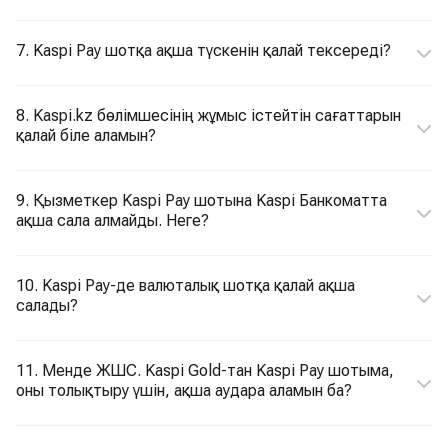
7. Kaspi Pay шотқа ақша түскенін қалай тексереді?
8. Kaspi.kz бөлімшесінің жұмыс істейтін сағаттарын
қалай біле аламын?
9. Қызметкер Kaspi Pay шотына Kaspi Банкоматта
ақша сала алмайды. Неге?
10. Kaspi Pay-де валюталық шотқа қалай ақша
салады?
11. Менде ЖШС. Kaspi Gold-тан Kaspi Pay шотыма,
оны толықтыру үшін, ақша аудара аламын ба?