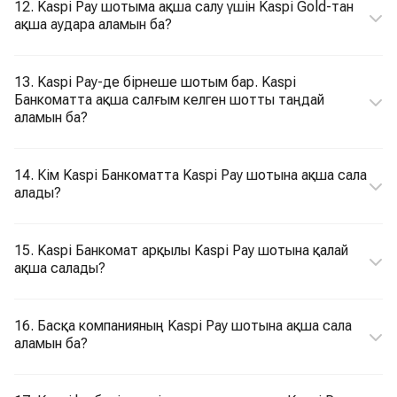
12. Kaspi Pay шотыма ақша салу үшін Kaspi Gold-тан
ақша аудара аламын ба?
13. Kaspi Pay-де бірнеше шотым бар. Kaspi
Банкоматта ақша салғым келген шотты таңдай
аламын ба?
14. Кім Kaspi Банкоматта Kaspi Pay шотына ақша сала
алады?
15. Kaspi Банкомат арқылы Kaspi Pay шотына қалай
ақша салады?
16. Басқа компанияның Kaspi Pay шотына ақша сала
аламын ба?