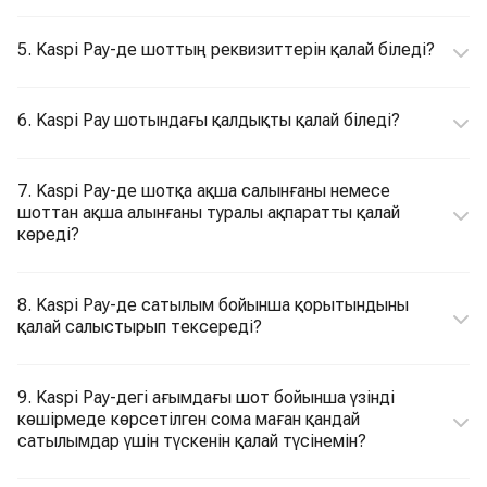
5. Kaspi Pay-де шоттың реквизиттерін қалай біледі?
6. Kaspi Pay шотындағы қалдықты қалай біледі?
7. Kaspi Pay-де шотқа ақша салынғаны немесе
шоттан ақша алынғаны туралы ақпаратты қалай
көреді?
8. Kaspi Pay-де сатылым бойынша қорытындыны
қалай салыстырып тексереді?
9. Kaspi Pay-дегі ағымдағы шот бойынша үзінді
көшірмеде көрсетілген сома маған қандай
сатылымдар үшін түскенін қалай түсінемін?