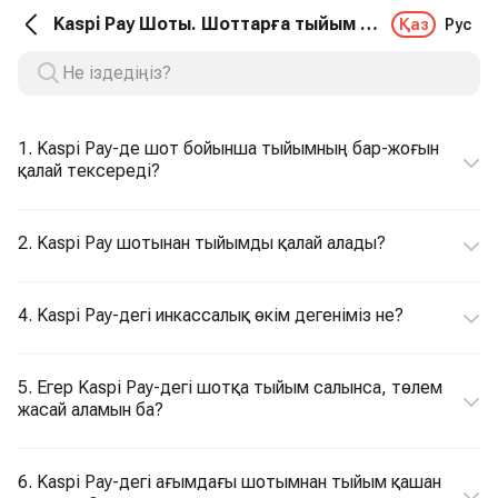
Kaspi Pay Шоты. Шоттарға тыйым салу
Қаз
Рус
1. Kaspi Pay-де шот бойынша тыйымның бар-жоғын
қалай тексереді?
2. Kaspi Pay шотынан тыйымды қалай алады?
4. Kaspi Pay-дегі инкассалық өкім дегеніміз не?
5. Егер Kaspi Pay-дегі шотқа тыйым салынса, төлем
жасай аламын ба?
6. Kaspi Pay-дегі ағымдағы шотымнан тыйым қашан