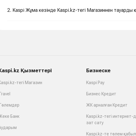
2. Kaspi Жұма кезінде Kaspi.kz-тегі Магазиннен тауарды
Kaspi.kz Қызметтері
Бизнеске
Kaspi.kz-тегі Магазин
Kaspi Pay
Travel
Бизнес Кредит
Төлемдер
ЖК арналған Кредит
Жеке Банк
Kaspi.kz-тегі интернет-
зат сату
Аударым
Kaspi.kz-те төлем қабы