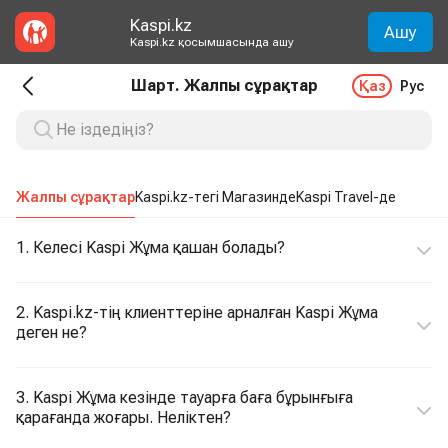
Kaspi.kz
Ашу
Kaspi.kz қосымшасында ашу
Шарт. Жалпы сұрақтар
Қаз
Рус
Жалпы сұрақтар
Kaspi.kz-тегі Магазинде
Kaspi Travel-де
1. Келесі Kaspi Жұма қашан болады?
2. Kaspi.kz-тің клиенттеріне арналған Kaspi Жұма
деген не?
3. Kaspi Жұма кезінде тауарға баға бұрынғыға
қарағанда жоғары. Неліктен?