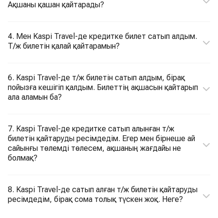
Ақшаны қашан қайтарады?
4. Мен Kaspi Travel-де кредитке билет сатып алдым.
Т/ж билетін қалай қайтарамын?
6. Kaspi Travel-де т/ж билетін сатып алдым, бірақ
пойызға кешігіп қалдым. Билеттің ақшасын қайтарып
ала аламын ба?
7. Kaspi Travel-де кредитке сатып алынған т/ж
билетін қайтаруды ресімдедім. Егер мен бірнеше ай
сайынғы төлемді төлесем, ақшаның жағдайы не
болмақ?
8. Kaspi Travel-де сатып алған т/ж билетін қайтаруды
ресімдедім, бірақ сома толық түскен жоқ. Неге?