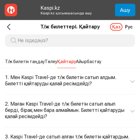
Kaspi.kz
Ашу
Kaspi.kz қосымшасында ашу
Т/ж билеттері. Қайтару
Қаз
Рус
Т/ж билетін таңдау
Төлеу
Қайтару
Айырбастау
1. Мен Kaspi Travel-де т/ж билетін сатып алдым.
Билетті қайтаруды қалай ресімдейді?
2. Маған Kaspi Travel-де т/ж билетін сатып алып
берді, бірақ мен бара алмаймын. Билетті қайтаруды
қалай ресімдейді?
3. Kaspi Travel-де сатып алған т/ж билетін қайтардым.