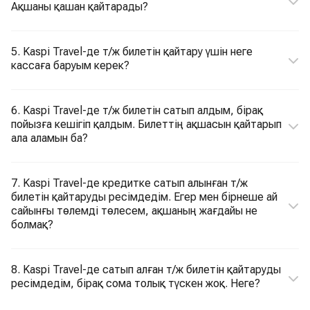
Ақшаны қашан қайтарады?
5. Kaspi Travel-де т/ж билетін қайтару үшін неге
кассаға баруым керек?
6. Kaspi Travel-де т/ж билетін сатып алдым, бірақ
пойызға кешігіп қалдым. Билеттің ақшасын қайтарып
ала аламын ба?
7. Kaspi Travel-де кредитке сатып алынған т/ж
билетін қайтаруды ресімдедім. Егер мен бірнеше ай
сайынғы төлемді төлесем, ақшаның жағдайы не
болмақ?
8. Kaspi Travel-де сатып алған т/ж билетін қайтаруды
ресімдедім, бірақ сома толық түскен жоқ. Неге?