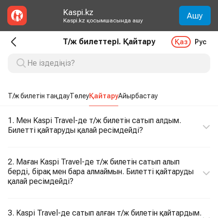
Kaspi.kz
Ашу
Kaspi.kz қосымшасында ашу
Т/ж билеттері. Қайтару
Қаз
Рус
Т/ж билетін таңдау
Төлеу
Қайтару
Айырбастау
1. Мен Kaspi Travel-де т/ж билетін сатып алдым.
Билетті қайтаруды қалай ресімдейді?
2. Маған Kaspi Travel-де т/ж билетін сатып алып
берді, бірақ мен бара алмаймын. Билетті қайтаруды
қалай ресімдейді?
3. Kaspi Travel-де сатып алған т/ж билетін қайтардым.