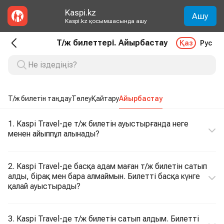
Kaspi.kz
Ашу
Kaspi.kz қосымшасында ашу
Т/ж билеттері. Айырбастау
Қаз
Рус
Т/ж билетін таңдау
Төлеу
Қайтару
Айырбастау
1. Kaspi Travel-де т/ж билетін ауыстырғанда неге
менен айыппұл алынады?
2. Kaspi Travel-де басқа адам маған т/ж билетін сатып
алды, бірақ мен бара алмаймын. Билетті басқа күнге
қалай ауыстырады?
3. Kaspi Travel-де т/ж билетін сатып алдым. Билетті