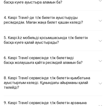
басқа күнге ауыстыра аламын ба?
4. Kaspi Travel-де т/ж билетін ауыстыруды
ресімдедім. Маған жаңа билет қашан келеді?
5. Kaspi.kz мобильді қосымшасында т/ж билетін
басқа күнге қалай ауыстырады?
6. Kaspi Travel сервисінде т/ж билетімді
басқа жолаушыға қайта ресімдей аламын ба?
8. Kaspi Travel сервисінде т/ж билетін қымбатына
ауыстырғым келеді. Құнындағы айырманы қалай
төлейді?
9. Kaspi Travel сервисінде т/ж билетін арзанына