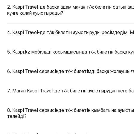
2. Kaspi Travel-де басқа адам маған т/ж билетін сатып а
күнге қалай ауыстырады?
4. Kaspi Travel-де т/ж билетін ауыстыруды ресімдедім. 
5. Kaspi.kz мобильді қосымшасында т/ж билетін басқа к
6. Kaspi Travel сервисінде т/ж билетімді басқа жолаушығ
7. Маған Kaspi Travel-де т/ж билетін ауыстырудан неге 
8. Kaspi Travel сервисінде т/ж билетін қымбатына ауыс
төлейді?