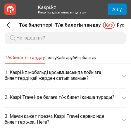
Kaspi.kz
Ашу
Kaspi.kz қосымшасында ашу
Т/ж билеттері. Т/ж билетін таңдау
Қаз
Рус
Т/ж билетін таңдау
Төлеу
Қайтару
Айырбастау
1. Kaspi.kz мобильді қосымшасында пойызға
билеттерді қай жерден сатып аламын?
2. Kaspi Travel-де балаға т/ж билеті қанша тұрады?
3. Маған қажет поезға Kaspi Travel сервисінде
билеттер жоқ. Неге?