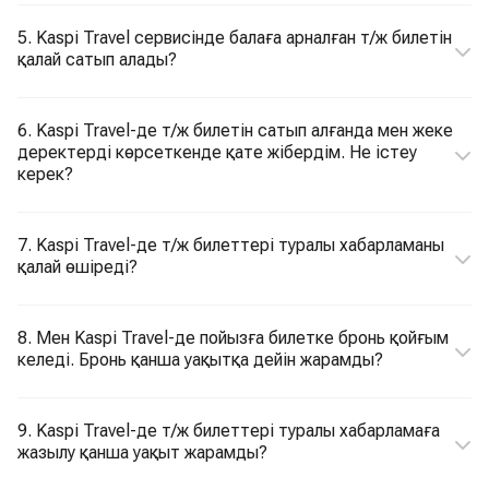
5. Kaspi Travel сервисінде балаға арналған т/ж билетін
қалай сатып алады?
6. Kaspi Travel-де т/ж билетін сатып алғанда мен жеке
деректерді көрсеткенде қате жібердім. Не істеу
керек?
7. Kaspi Travel-де т/ж билеттері туралы хабарламаны
қалай өшіреді?
8. Мен Kaspi Travel-де пойызға билетке бронь қойғым
келеді. Бронь қанша уақытқа дейін жарамды?
9. Kaspi Travel-де т/ж билеттері туралы хабарламаға
жазылу қанша уақыт жарамды?