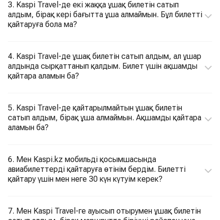
3. Kaspi Travel-де екі жаққа ұшақ билетін сатып
алдым, бірақ кері бағытта ұша алмаймын. Бұл билетті
қайтаруға бола ма?
4. Kaspi Travel-де ұшақ билетін сатып алдым, ал ұшар
алдында сырқаттанып қалдым. Билет үшін ақшамды
қайтара аламын ба?
5. Kaspi Travel-де қайтарылмайтын ұшақ билетін
сатып алдым, бірақ ұша алмаймын. Ақшамды қайтара
аламын ба?
6. Мен Kaspi.kz мобильді қосымшасында
авиабилеттерді қайтаруға өтінім бердім. Билетті
қайтару үшін мен неге 30 күн күтуім керек?
7. Мен Kaspi Travel-ге ауысып отырумен ұшақ билетін