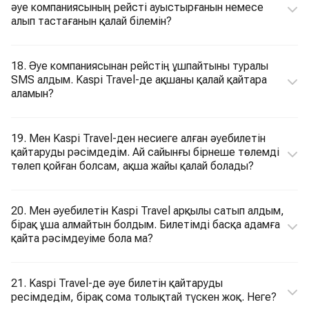
әуе компаниясының рейсті ауыстырғанын немесе
алып тастағанын қалай білемін?
18. Әуе компаниясынан рейстің ұшпайтыны туралы
SMS алдым. Kaspi Travel-де ақшаны қалай қайтара
аламын?
19. Мен Kaspi Travel-ден несиеге алған әуебилетін
қайтаруды рәсімдедім. Ай сайынғы бірнеше төлемді
төлеп қойған болсам, ақша жайы қалай болады?
20. Мен әуебилетін Kaspi Travel арқылы сатып алдым,
бірақ ұша алмайтын болдым. Билетімді басқа адамға
қайта рәсімдеуіме бола ма?
21. Kaspi Travel-де әуе билетін қайтаруды
ресімдедім, бірақ сома толықтай түскен жоқ. Неге?