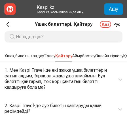
Kaspi.kz
Ашу
Kaspi.kz қосымшасында ашу
Ұшақ билеттері. Қайтару
Қаз
Рус
Ұшақ билетін таңдау
Төлеу
Қайтару
Айырбастау
Онлайн тіркелу
Қ
1. Мен Kaspi Travel-де екі жаққа ұшақ билеттерін
сатып алдым, бірақ ол жаққа ұша алмаймын. Бұл
билетті қайтарып, тек кері қайтатын билетті
қалдыруға бола ма?
2. Kaspi Travel-де әуе билетін қайтаруды қалай
ресімдейді?