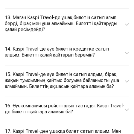
13. Маған Kaspi Travel-де ұшақ билетін сатып алып
берді, бірақ мен ұша алмаймын. Билетті қайтаруды
қалай ресімдейді?
14. Kaspi Travel-де әуе билетін кредитке сатып
алдым. Билетті қалай қайтарып беремін?
15. Kaspi Travel-де әуе билетін сатып алдым, бірақ
жақын туысымның қайтыс болуына байланысты ұша
алмаймын. Билеттің ақшасын қайтара аламын ба?
16. Әуекомпаниясы рейсті алып тастады. Kaspi Travel-
де билетті қайтара аламын ба?
17. Kaspi Travel-ден ұшаққа билет сатып алдым. Мен