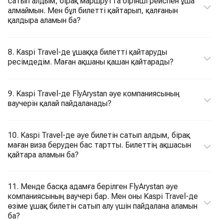
сатып алдым, бірақ маршрутта бірінші рейспен ұша
алмаймын. Мен бұл билетті қайтарып, қалғанын
қалдыра аламын ба?
8. Kaspi Travel-де ұшаққа билетті қайтаруды
ресімдедім. Маған ақшаны қашан қайтарады?
9. Kaspi Travel-де FlyArystan әуе компаниясының
ваучерін қалай пайдаланады?
10. Kaspi Travel-де әуе билетін сатып алдым, бірақ
маған виза беруден бас тартты. Билеттің ақшасын
қайтара аламын ба?
11. Менде басқа адамға берілген FlyArystan әуе
компаниясының ваучері бар. Мен оны Kaspi Travel-де
өзіме ұшақ билетін сатып алу үшін пайдалана аламын
ба?