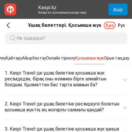
Kaspi.kz
Ашу
Kaspi.kz қосымшасында ашу
Ұшақ билеттері. Қосымша жүк
Қаз
Рус
леу
Қайтару
Айырбастау
Онлайн тіркелу
Қосымша жүк
Орын таңдау
1. Kaspi Travel-де ұшақ билетіне қосымша жүк
ресімдедім, бірақ оны өзіммен бірге алмайтын
болдым. Қызметтен бас тарта аламын ба?
2. Kaspi Travel-де ұшақ билетіне ресімдеуге болатын
қосымша жүктің ең жоғарғы салмағы қандай?
3. Kaspi Travel-де ұшақ билетіне қосымша жүк қанша