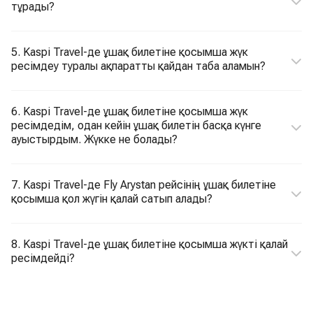
тұрады?
5. Kaspi Travel-де ұшақ билетіне қосымша жүк
ресімдеу туралы ақпаратты қайдан таба аламын?
6. Kaspi Travel-де ұшақ билетіне қосымша жүк
ресімдедім, одан кейін ұшақ билетін басқа күнге
ауыстырдым. Жүкке не болады?
7. Kaspi Travel-де Fly Arystan рейсінің ұшақ билетіне
қосымша қол жүгін қалай сатып алады?
8. Kaspi Travel-де ұшақ билетіне қосымша жүкті қалай
ресімдейді?