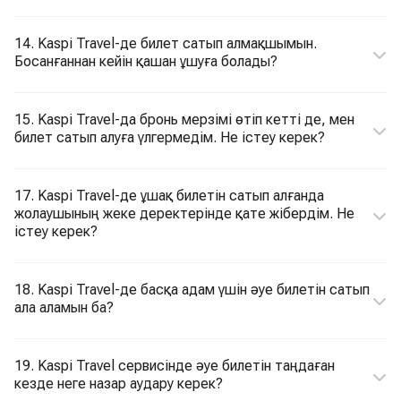
14. Kaspi Travel-де билет сатып алмақшымын.
Босанғаннан кейін қашан ұшуға болады?
15. Kaspi Travel-да бронь мерзімі өтіп кетті де, мен
билет сатып алуға үлгермедім. Не істеу керек?
17. Kaspi Travel-де ұшақ билетін сатып алғанда
жолаушының жеке деректерінде қате жібердім. Не
істеу керек?
18. Kaspi Travel-де басқа адам үшін әуе билетін сатып
ала аламын ба?
19. Kaspi Travel сервисінде әуе билетін таңдаған
кезде неге назар аудару керек?