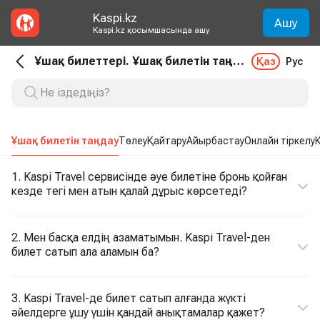
Kaspi.kz
Ашу
Kaspi.kz қосымшасында ашу
Ұшақ билеттері. Ұшақ билетін таңдау
Қаз
Рус
Ұшақ билетін таңдау
Төлеу
Қайтару
Айырбастау
Онлайн тіркелу
1. Kaspi Travel сервисінде әуе билетіне бронь қойған
кезде тегі мен атын қалай дұрыс көрсетеді?
2. Мен басқа елдің азаматымын. Kaspi Travel-ден
билет сатып ала аламын ба?
3. Kaspi Travel-де билет сатып алғанда жүкті
әйелдерге ұшу үшін қандай анықтамалар қажет?