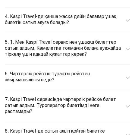
4. Kaspi Travel-де қанша жасқа дейін балалар ұшақ
билетін сатып алуға болады?
5. 1. Мен Kaspi Travel сервисінен ұшаққа билеттер
сатып алдым. Кәмелетке толмаған балаға әуежайда
тіркелу үшін қандай құжаттар керек?
6. Чартерлік рейстің тұрақты рейстен
айырмашылығы неде?
7. Kaspi Travel сервисінде чартерлік рейске билет
сатып алдым. Туроператор билетімді неге
растамады?
8. Kaspi Travel-де сатып алып қойған билетке