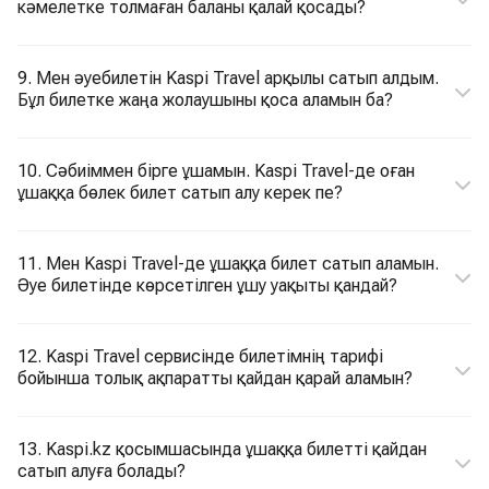
кәмелетке толмаған баланы қалай қосады?
9. Мен әуебилетін Kaspi Travel арқылы сатып алдым.
Бұл билетке жаңа жолаушыны қоса аламын ба?
10. Сәбиіммен бірге ұшамын. Kaspi Travel-де оған
ұшаққа бөлек билет сатып алу керек пе?
11. Мен Kaspi Travel-де ұшаққа билет сатып аламын.
Әуе билетінде көрсетілген ұшу уақыты қандай?
12. Kaspi Travel сервисінде билетімнің тарифі
бойынша толық ақпаратты қайдан қарай аламын?
13. Kaspi.kz қосымшасында ұшаққа билетті қайдан
сатып алуға болады?