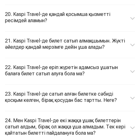
20. Kaspi Travel-де қандай қосымша қызметті
ресімдей аламын?
21. Kaspi Travel-де билет сатып алмақшымын. Жүкті
әйелдер қандай мерзімге дейін ұша алады?
22. Kaspi Travel-де еріп жүретін адамсыз ұшатын
балаға билет сатып алуға бола ма?
23. Kaspi Travel-де сатып алған билетке сәбиді
қосқым келген, бірақ қосудан бас тартты. Неге?
24. Мен Kaspi Travel-де екі жаққа ұшақ билеттерін
сатып алдым, бірақ ол жаққа ұша алмадым. Тек кері
қайтатын билетті пайдалануға бола ма?