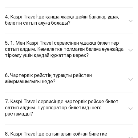
4. Kaspi Travel-де қанша жасқа дейін балалар ұшақ
билетін сатып алуға болады?
5. 1. Мен Kaspi Travel сервисінен ұшаққа билеттер
сатып алдым. Кәмелетке толмаған балаға әуежайда
тіркелу үшін қандай құжаттар керек?
6. Чартерлік рейстің тұрақты рейстен
айырмашылығы неде?
7. Kaspi Travel сервисінде чартерлік рейске билет
сатып алдым. Туроператор билетімді неге
растамады?
8. Kaspi Travel-де сатып алып қойған билетке