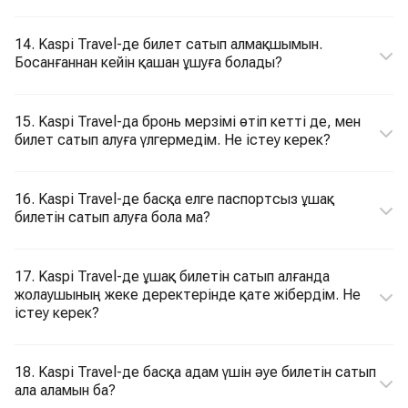
14. Kaspi Travel-де билет сатып алмақшымын.
Босанғаннан кейін қашан ұшуға болады?
15. Kaspi Travel-да бронь мерзімі өтіп кетті де, мен
билет сатып алуға үлгермедім. Не істеу керек?
16. Kaspi Travel-де басқа елге паспортсыз ұшақ
билетін сатып алуға бола ма?
17. Kaspi Travel-де ұшақ билетін сатып алғанда
жолаушының жеке деректерінде қате жібердім. Не
істеу керек?
18. Kaspi Travel-де басқа адам үшін әуе билетін сатып
ала аламын ба?