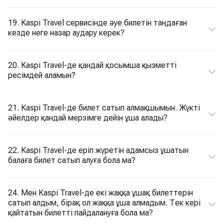
19. Kaspi Travel сервисінде әуе билетін таңдаған
кезде неге назар аудару керек?
20. Kaspi Travel-де қандай қосымша қызметті
ресімдей аламын?
21. Kaspi Travel-де билет сатып алмақшымын. Жүкті
әйелдер қандай мерзімге дейін ұша алады?
22. Kaspi Travel-де еріп жүретін адамсыз ұшатын
балаға билет сатып алуға бола ма?
24. Мен Kaspi Travel-де екі жаққа ұшақ билеттерін
сатып алдым, бірақ ол жаққа ұша алмадым. Тек кері
қайтатын билетті пайдалануға бола ма?