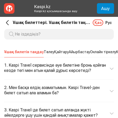
Kaspi.kz
Ашу
Kaspi.kz қосымшасында ашу
Ұшақ билеттері. Ұшақ билетін таңдау
Қаз
Рус
Ұшақ билетін таңдау
Төлеу
Қайтару
Айырбастау
Онлайн тіркелу
1. Kaspi Travel сервисінде әуе билетіне бронь қойған
кезде тегі мен атын қалай дұрыс көрсетеді?
2. Мен басқа елдің азаматымын. Kaspi Travel-ден
билет сатып ала аламын ба?
3. Kaspi Travel-де билет сатып алғанда жүкті
әйелдерге ұшу үшін қандай анықтамалар қажет?