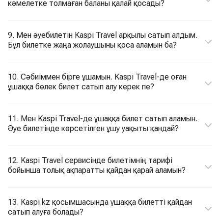
кәмелетке толмаған баланы қалай қосады?
9. Мен әуебилетін Kaspi Travel арқылы сатып алдым.
Бұл билетке жаңа жолаушыны қоса аламын ба?
10. Сәбиіммен бірге ұшамын. Kaspi Travel-де оған
ұшаққа бөлек билет сатып алу керек пе?
11. Мен Kaspi Travel-де ұшаққа билет сатып аламын.
Әуе билетінде көрсетілген ұшу уақыты қандай?
12. Kaspi Travel сервисінде билетімнің тарифі
бойынша толық ақпаратты қайдан қарай аламын?
13. Kaspi.kz қосымшасында ұшаққа билетті қайдан
сатып алуға болады?