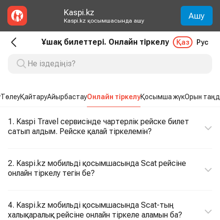
Kaspi.kz
Ашу
Kaspi.kz қосымшасында ашу
Ұшақ билеттері. Онлайн тіркелу
Қаз
Рус
у
Төлеу
Қайтару
Айырбастау
Онлайн тіркелу
Қосымша жүк
Орын таңд
1. Kaspi Travel сервисінде чартерлік рейске билет
сатып алдым. Рейске қалай тіркелемін?
2. Kaspi.kz мобильді қосымшаcында Scat рейсіне
онлайн тіркелу тегін бе?
4. Kaspi.kz мобильді қосымшаcында Scat-тың
халықаралық рейсіне онлайн тіркеле аламын ба?