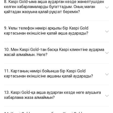
8. Kaspi Gold-ыма ақша аударған кезде жөнелтушіден
келген хабарламаларды бұғаттадым. Оның маған
қайтадан жазуына қалай рұқсат беремін?
9. Ұялы телефон нөмірі арқылы бір Kaspi Gold
картасынан екіншісіне қалай ақша аударады?
10. Мен Kaspi Gold-тан басқа Kaspi клиентіне аударма
жасай алмаймын. Неге?
11. Картаның нөмірі бойынша бір Kaspi Gold
картасынан екіншісіне ақшаны қалай аударады?
13. Kaspi Gold-қа ақша аударған кезде неге алушыға
хабарлама жаза алмаймын?