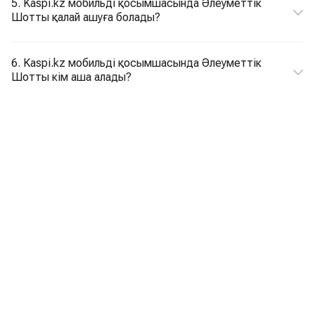
5. Kaspi.kz мобильді қосымшасында Әлеуметтік
Шотты қалай ашуға болады?
6. Kaspi.kz мобильді қосымшасында Әлеуметтік
Шотты кім аша алады?