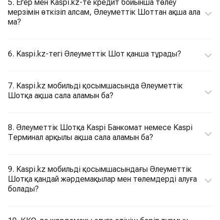
5. Егер мен Kaspi.kz-те кредит бойынша төлеу
мерзімін өткізіп алсам, Әлеуметтік Шоттан ақша ала
ма?
6. Kaspi.kz-тегі Әлеуметтік Шот қанша тұрады?
7. Kaspi.kz мобильді қосымшасында Әлеуметтік
Шотқа ақша сала аламын ба?
8. Әлеуметтік Шотқа Kaspi Банкомат немесе Kaspi
Терминал арқылы ақша сала аламын ба?
9. Kaspi.kz мобильді қосымшасындағы Әлеуметтік
Шотқа қандай жәрдемақылар мен төлемдерді алуға
болады?