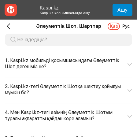
Kaspi.kz
Ашу
Kaspi.kz қосымшасында ашу
Әлеуметтік Шот. Шарттар
Қаз
Рус
1. Kaspi.kz мобильді қосымшасындағы Әлеуметтік
Шот дегеніміз не?
2. Kaspi.kz-тегі Әлеуметтік Шотқа шектеу қойылуы
мүмкін бе?
4. Мен Kaspi.kz-тегі өзімнің Әлеуметтік Шотым
туралы ақпаратты қайдан көре аламын?