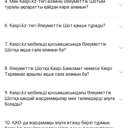
4. Мен Kaspi.kz-тегі өзімнің Әлеуметтік Шотым
туралы ақпаратты қайдан көре аламын?
6. Kaspi.kz-тегі Әлеуметтік Шот қанша тұрады?
7. Kaspi.kz мобильді қосымшасында Әлеуметтік
Шотқа ақша сала аламын ба?
8. Әлеуметтік Шотқа Kaspi Банкомат немесе Kaspi
Терминал арқылы ақша сала аламын ба?
9. Kaspi.kz мобильді қосымшасындағы Әлеуметтік
Шотқа қандай жәрдемақылар мен төлемдерді алуға
болады?
10. ҚКО-да жәрдемақы алуға өтініш беріп тұрмын.