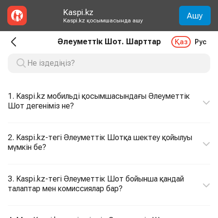
Kaspi.kz
Ашу
Kaspi.kz қосымшасында ашу
Әлеуметтік Шот. Шарттар
Қаз
Рус
1. Kaspi.kz мобильді қосымшасындағы Әлеуметтік
Шот дегеніміз не?
2. Kaspi.kz-тегі Әлеуметтік Шотқа шектеу қойылуы
мүмкін бе?
3. Kaspi.kz-тегі Әлеуметтік Шот бойынша қандай
талаптар мен комиссиялар бар?