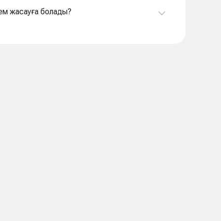
лем жасауға болады?