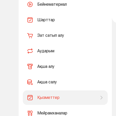
Бейнематериал
Шарттар
Зат сатып алу
Аударым
Ақша алу
Ақша салу
Қызметтер
Мейрамханалар