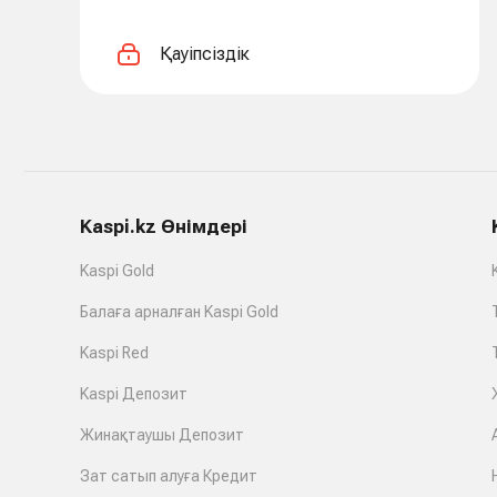
Қауіпсіздік
Kaspi.kz Өнімдері
Kaspi Gold
Балаға арналған Kaspi Gold
Kaspi Red
Kaspi Депозит
Жинақтаушы Депозит
Зат сатып алуға Кредит