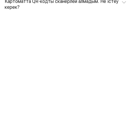
Картоматта QR-кодты сканерлей алмадым. Не істеу
керек?