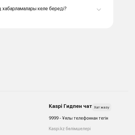
ің хабарламалары келе береді?
Kaspi Гидпен чат
Хат жазу
9999 - Ұялы телефоннан тегін
Kaspi.kz бөлімшелері