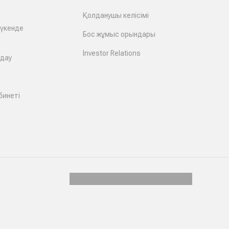
Қолданушы келісімі
дүкенде
Бос жұмыс орындары
Investor Relations
лдау
бинеті